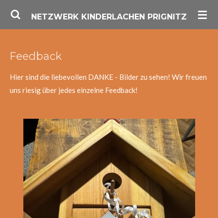
Zum
NETZWERK KINDERLACHEN PRIGNITZ
Hauptinhalt
springen
Feedback
Hier sind die liebevollen DANKE - Bilder zu sehen! Wir freuen
uns riesig über jedes einzelne Feedback!